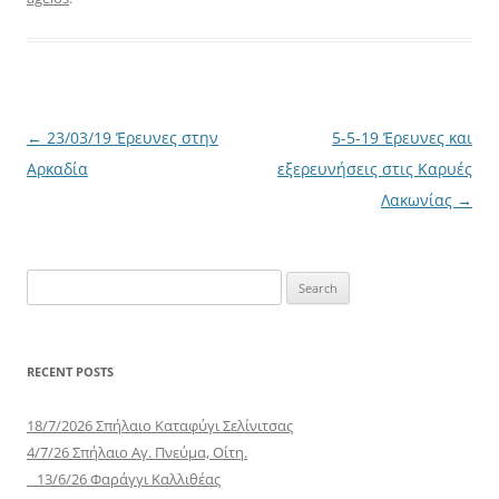
Post
←
23/03/19 Έρευνες στην
5-5-19 Έρευνες και
navigation
Αρκαδία
εξερευνήσεις στις Καρυές
Λακωνίας
→
Search
for:
RECENT POSTS
18/7/2026 Σπήλαιο Καταφύγι Σελίνιτσας
4/7/26 Σπήλαιο Αγ. Πνεύμα, Οίτη.
13/6/26 Φαράγγι Καλλιθέας