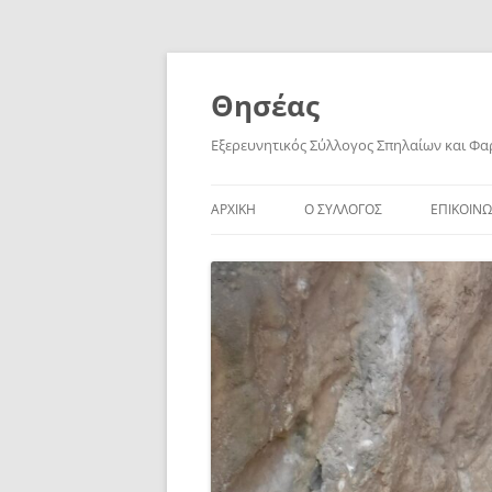
Skip
to
content
Θησέας
Εξερευνητικός Σύλλογος Σπηλαίων και Φ
ΑΡΧΙΚΗ
Ο ΣΥΛΛΟΓΟΣ
ΕΠΙΚΟΙΝΩ