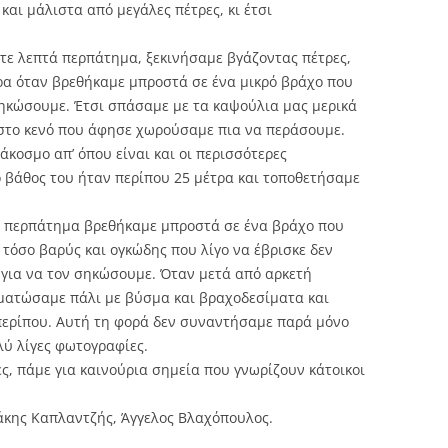
και μάλιστα από μεγάλες πέτρες, κι έτσι
τε λεπτά περπάτημα, ξεκινήσαμε βγάζοντας πέτρες,
ρα όταν βρεθήκαμε μπροστά σε ένα μικρό βράχο που
ηκώσουμε. Έτσι σπάσαμε με τα καψούλια μας μερικά
στο κενό που άφησε χωρούσαμε πια να περάσουμε.
κοσμο απ’ όπου είναι και οι περισσότερες
ό βάθος του ήταν περίπου 25 μέτρα και τοποθετήσαμε
ρο περπάτημα βρεθήκαμε μπροστά σε ένα βράχο που
 τόσο βαρύς και ογκώδης που λίγο να έβρισκε δεν
 για να τον σηκώσουμε. Όταν μετά από αρκετή
ρματώσαμε πάλι με βύσμα και βραχοδεσίματα και
περίπου. Αυτή τη φορά δεν συναντήσαμε παρά μόνο
λύ λίγες φωτογραφίες.
ες, πάμε για καινούρια σημεία που γνωρίζουν κάτοικοι
άκης Καπλαντζής, Άγγελος Βλαχόπουλος.