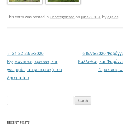
This entry was posted in
Uncategorized
on
June 8, 2020
by
agelos
.
Post
←
21-22-23/5/2020
6 &7/6/2020 Φαράγγι
navigation
Εξερευνήσεις-έρευνες και
Καλλιθέας και Φαράγγι
γνωριμίες στην περιοχή του
Γερακίνας
→
Αρτεμισίου
Search
for:
RECENT POSTS