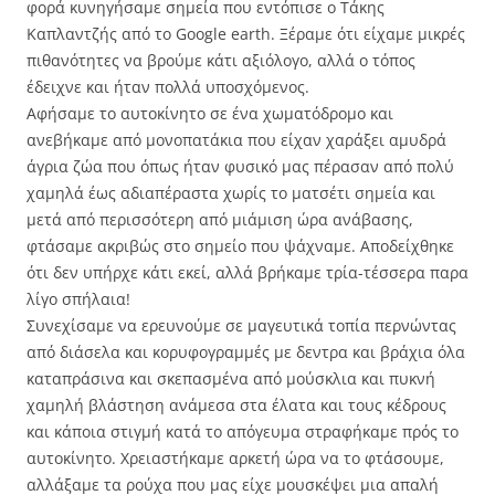
φορά κυνηγήσαμε σημεία που εντόπισε ο Τάκης
Καπλαντζής από το Google earth. Ξέραμε ότι είχαμε μικρές
πιθανότητες να βρούμε κάτι αξιόλογο, αλλά ο τόπος
έδειχνε και ήταν πολλά υποσχόμενος.
Αφήσαμε το αυτοκίνητο σε ένα χωματόδρομο και
ανεβήκαμε από μονοπατάκια που είχαν χαράξει αμυδρά
άγρια ζώα που όπως ήταν φυσικό μας πέρασαν από πολύ
χαμηλά έως αδιαπέραστα χωρίς το ματσέτι σημεία και
μετά από περισσότερη από μιάμιση ώρα ανάβασης,
φτάσαμε ακριβώς στο σημείο που ψάχναμε. Αποδείχθηκε
ότι δεν υπήρχε κάτι εκεί, αλλά βρήκαμε τρία-τέσσερα παρα
λίγο σπήλαια!
Συνεχίσαμε να ερευνούμε σε μαγευτικά τοπία περνώντας
από διάσελα και κορυφογραμμές με δεντρα και βράχια όλα
καταπράσινα και σκεπασμένα από μούσκλια και πυκνή
χαμηλή βλάστηση ανάμεσα στα έλατα και τους κέδρους
και κάποια στιγμή κατά το απόγευμα στραφήκαμε πρός το
αυτοκίνητο. Χρειαστήκαμε αρκετή ώρα να το φτάσουμε,
αλλάξαμε τα ρούχα που μας είχε μουσκέψει μια απαλή