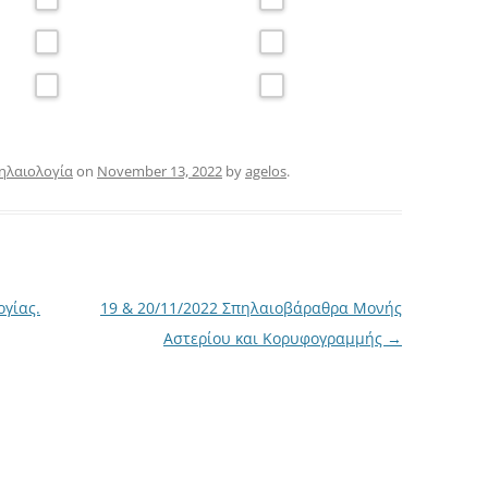
ηλαιολογία
on
November 13, 2022
by
agelos
.
ογίας.
19 & 20/11/2022 Σπηλαιοβάραθρα Μονής
Αστερίου και Κορυφογραμμής
→