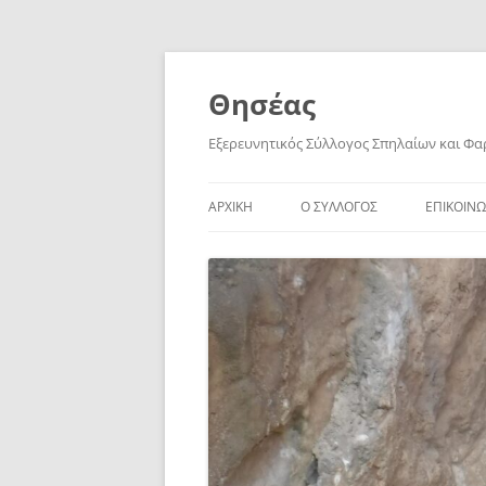
Skip
to
content
Θησέας
Εξερευνητικός Σύλλογος Σπηλαίων και Φ
ΑΡΧΙΚΗ
Ο ΣΥΛΛΟΓΟΣ
ΕΠΙΚΟΙΝΩ