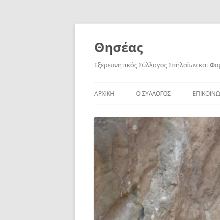
Skip
to
content
Θησέας
Εξερευνητικός Σύλλογος Σπηλαίων και Φ
ΑΡΧΙΚΗ
Ο ΣΥΛΛΟΓΟΣ
ΕΠΙΚΟΙΝΩ