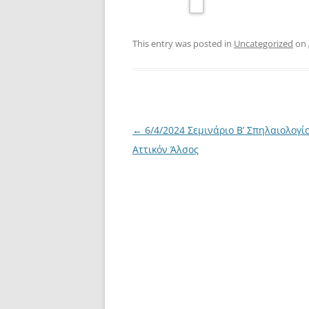
This entry was posted in
Uncategorized
on
Post
←
6/4/2024 Σεμινάριο Β’ Σπηλαιολογία
navigation
Αττικόν Άλσος