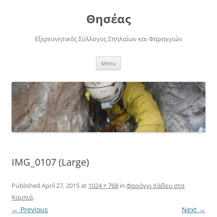
Skip
to
Θησέας
content
Εξερευνητικός Σύλλογος Σπηλαίων και Φαραγγιών
Menu
IMG_0107 (Large)
Published
April 27, 2015
at
1024 × 768
in
Φαράγγι Χάβου στα
Καμπιά
.
← Previous
Next →