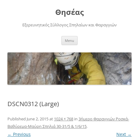
Skip
to
Θησέας
content
Εξερευνητικός Σύλλογος Σπηλαίων και Φαραγγιών
Menu
DSCN0312 (Large)
Published
June 2, 2015
at
1024 × 768
in
3ήμερο Φαραγγιών Ροσκά-
Βαθύρεμα-Μαύρη Σπηλιά 30-31/5 & 1/6/15
.
← Previous
Next →