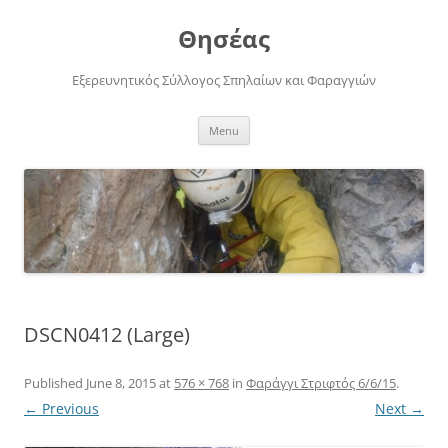
Skip
to
Θησέας
content
Εξερευνητικός Σύλλογος Σπηλαίων και Φαραγγιών
Menu
DSCN0412 (Large)
Published
June 8, 2015
at
576 × 768
in
Φαράγγι Στριφτός 6/6/15
.
← Previous
Next →