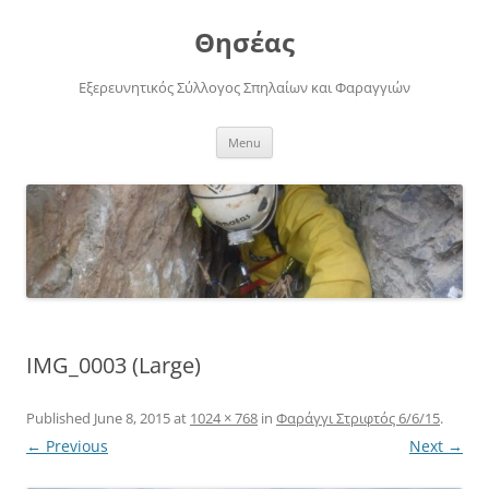
Skip
to
Θησέας
content
Εξερευνητικός Σύλλογος Σπηλαίων και Φαραγγιών
Menu
IMG_0003 (Large)
Published
June 8, 2015
at
1024 × 768
in
Φαράγγι Στριφτός 6/6/15
.
← Previous
Next →