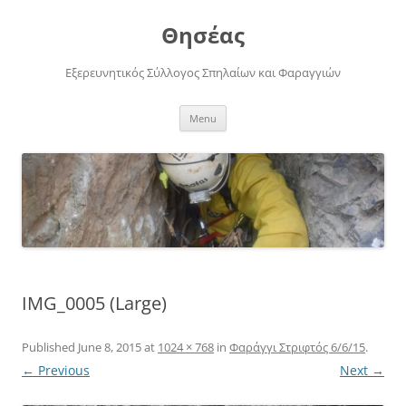
Skip
to
Θησέας
content
Εξερευνητικός Σύλλογος Σπηλαίων και Φαραγγιών
Menu
IMG_0005 (Large)
Published
June 8, 2015
at
1024 × 768
in
Φαράγγι Στριφτός 6/6/15
.
← Previous
Next →