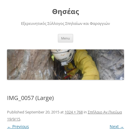
Skip
to
Θησέας
content
Εξερευνητικός Σύλλογος Σπηλαίων και Φαραγγιών
Menu
IMG_0057 (Large)
Published
September 20, 2015
at
1024 × 768
in
Σπήλαιο Αγ.Πνεύμα
19/9/15
.
← Previous
Next →