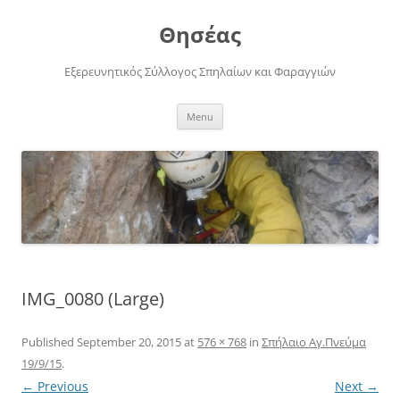
Skip
to
Θησέας
content
Εξερευνητικός Σύλλογος Σπηλαίων και Φαραγγιών
Menu
IMG_0080 (Large)
Published
September 20, 2015
at
576 × 768
in
Σπήλαιο Αγ.Πνεύμα
19/9/15
.
← Previous
Next →