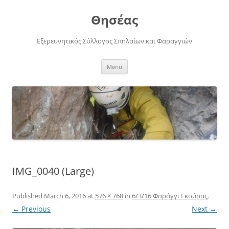
Skip
to
Θησέας
content
Εξερευνητικός Σύλλογος Σπηλαίων και Φαραγγιών
Menu
IMG_0040 (Large)
Published
March 6, 2016
at
576 × 768
in
6/3/16 Φαράγγι Γκούρας
.
← Previous
Next →