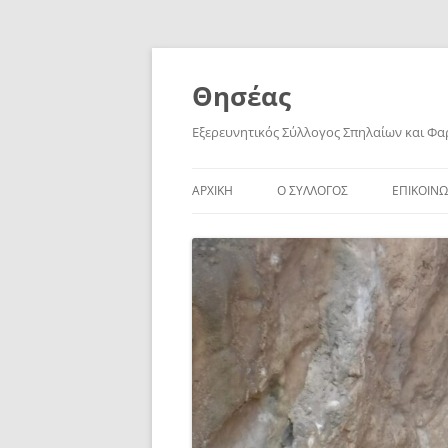
Skip
to
content
Θησέας
Εξερευνητικός Σύλλογος Σπηλαίων και Φ
ΑΡΧΙΚΗ
Ο ΣΥΛΛΟΓΟΣ
ΕΠΙΚΟΙΝΩ