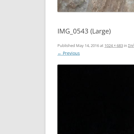
IMG_0543 (Large)
Published
May 14, 2016
at
1024 × 683
in
Σπή
← Previous