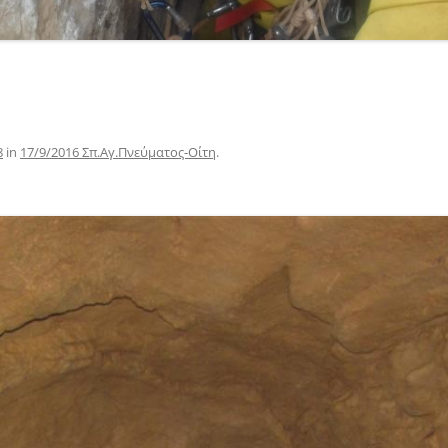
8
in
17/9/2016 Σπ.Αγ.Πνεύματος-Οίτη
.