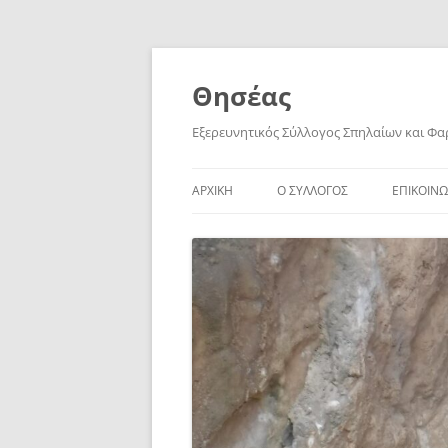
Skip
to
content
Θησέας
Εξερευνητικός Σύλλογος Σπηλαίων και Φ
ΑΡΧΙΚΗ
Ο ΣΥΛΛΟΓΟΣ
ΕΠΙΚΟΙΝΩ