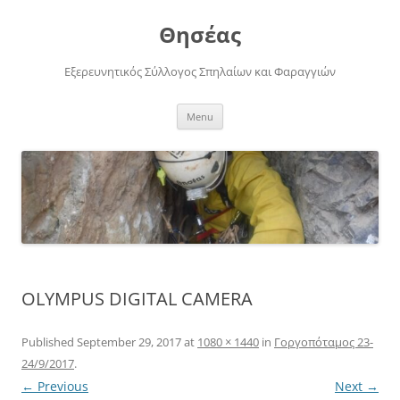
Skip
to
Θησέας
content
Εξερευνητικός Σύλλογος Σπηλαίων και Φαραγγιών
Menu
OLYMPUS DIGITAL CAMERA
Published
September 29, 2017
at
1080 × 1440
in
Γοργοπόταμος 23-
24/9/2017
.
← Previous
Next →