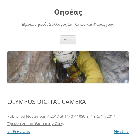
Skip
to
Θησέας
content
Εξερευνητικός Σύλλογος Σπηλαίων και Φαραγγιών
Menu
OLYMPUS DIGITAL CAMERA
Published
November 7, 2017
at
1440 × 1080
in
4 & 5/11/2017
Έρευνα για σπήλαια στην Οίτη
.
← Previous
Next →