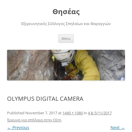
Skip
to
Θησέας
content
Εξερευνητικός Σύλλογος Σπηλαίων και Φαραγγιών
Menu
OLYMPUS DIGITAL CAMERA
Published
November 7, 2017
at
1440 × 1080
in
4 & 5/11/2017
Έρευνα για σπήλαια στην Οίτη
.
← Previous
Next →