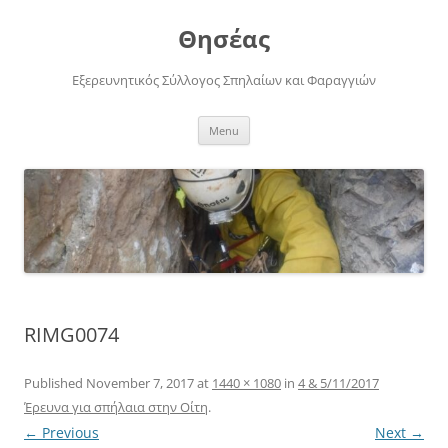
Skip
to
Θησέας
content
Εξερευνητικός Σύλλογος Σπηλαίων και Φαραγγιών
Menu
RIMG0074
Published
November 7, 2017
at
1440 × 1080
in
4 & 5/11/2017
Έρευνα για σπήλαια στην Οίτη
.
← Previous
Next →