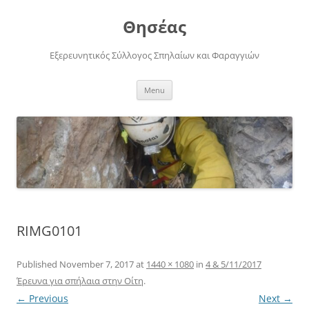
Skip
to
Θησέας
content
Εξερευνητικός Σύλλογος Σπηλαίων και Φαραγγιών
Menu
RIMG0101
Published
November 7, 2017
at
1440 × 1080
in
4 & 5/11/2017
Έρευνα για σπήλαια στην Οίτη
.
← Previous
Next →