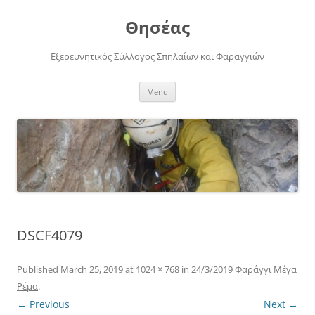
Skip
to
Θησέας
content
Εξερευνητικός Σύλλογος Σπηλαίων και Φαραγγιών
Menu
DSCF4079
Published
March 25, 2019
at
1024 × 768
in
24/3/2019 Φαράγγι Μέγα
Ρέμα
.
← Previous
Next →