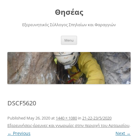
Skip
to
Θησέας
content
Εξερευνητικός Σύλλογος Σπηλαίων και Φαραγγιών
Menu
DSCF5620
Published
May 26, 2020
at
1440 × 1080
in
21-22-23/5/2020
Εξερευνήσεις-έρευνες και γνωριμίες στην περιοχή του Αρτεμισίου
.
← Previous
Next →