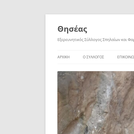
Skip
to
content
Θησέας
Εξερευνητικός Σύλλογος Σπηλαίων και Φ
ΑΡΧΙΚΗ
Ο ΣΥΛΛΟΓΟΣ
ΕΠΙΚΟΙΝΩ