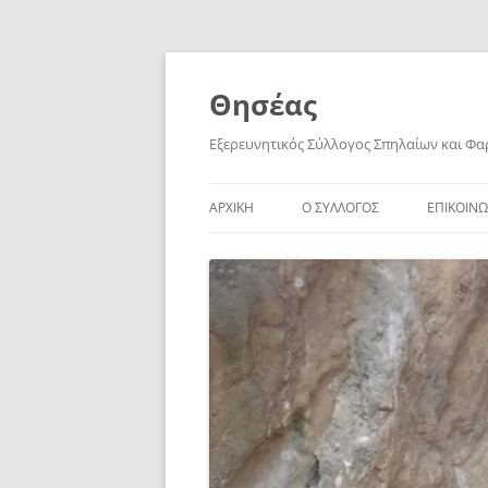
Skip
to
content
Θησέας
Εξερευνητικός Σύλλογος Σπηλαίων και Φ
ΑΡΧΙΚΗ
Ο ΣΥΛΛΟΓΟΣ
ΕΠΙΚΟΙΝΩ