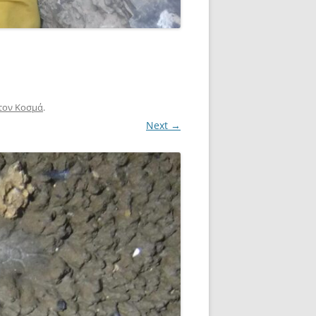
στον Κοσμά
.
Next →