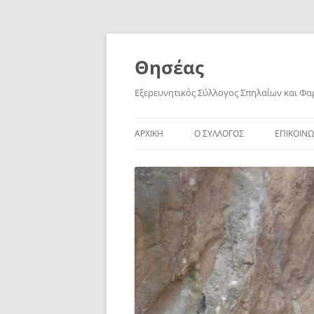
Skip
to
content
Θησέας
Εξερευνητικός Σύλλογος Σπηλαίων και Φ
ΑΡΧΙΚΗ
Ο ΣΥΛΛΟΓΟΣ
ΕΠΙΚΟΙΝΩ