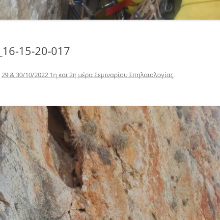
_16-15-20-017
n
29 & 30/10/2022 1η και 2η μέρα Σεμιναρίου Σπηλαιολογίας
.