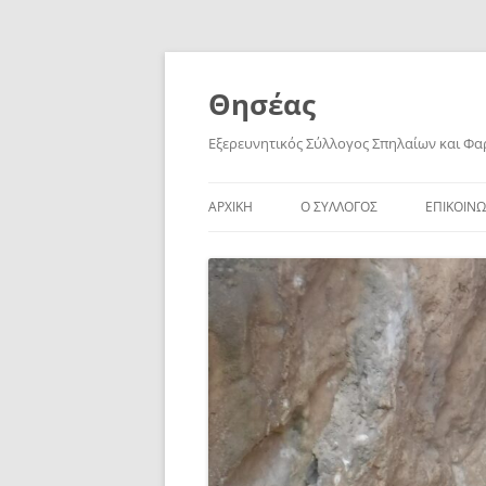
Skip
to
content
Θησέας
Εξερευνητικός Σύλλογος Σπηλαίων και Φ
ΑΡΧΙΚΗ
Ο ΣΥΛΛΟΓΟΣ
ΕΠΙΚΟΙΝΩ