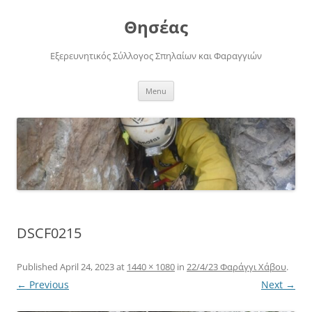
Skip
to
Θησέας
content
Εξερευνητικός Σύλλογος Σπηλαίων και Φαραγγιών
Menu
DSCF0215
Published
April 24, 2023
at
1440 × 1080
in
22/4/23 Φαράγγι Χάβου
.
← Previous
Next →