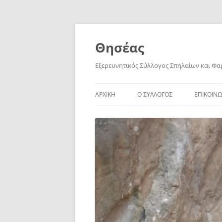
Skip
to
content
Θησέας
Εξερευνητικός Σύλλογος Σπηλαίων και Φ
ΑΡΧΙΚΗ
Ο ΣΥΛΛΟΓΟΣ
ΕΠΙΚΟΙΝΩ