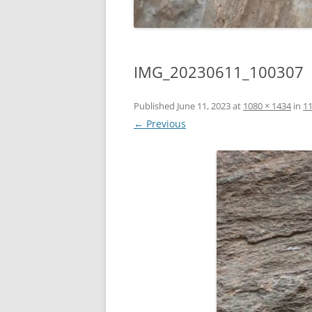
IMG_20230611_100307
Published
June 11, 2023
at
1080 × 1434
in
1
← Previous