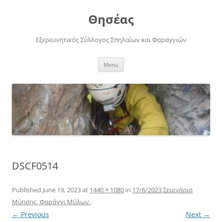
Skip
to
Θησέας
content
Εξερευνητικός Σύλλογος Σπηλαίων και Φαραγγιών
Menu
DSCF0514
Published
June 19, 2023
at
1440 × 1080
in
17/6/2023 Σεμινάριο
Μύησης, Φαράγγι Μύλων.
.
← Previous
Next →