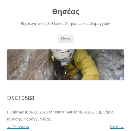
Skip
to
Θησέας
content
Εξερευνητικός Σύλλογος Σπηλαίων και Φαραγγιών
Menu
DSCF0588
Published
June 22, 2023
at
1080 × 1440
in
18/6/2023 Σεμινάριο
Μύησης, Φαράγγι Νέδας
.
← Previous
Next →