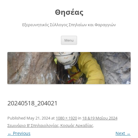
Skip
to
Θησέας
content
Εξερευνητικός Σύλλογος Σπηλαίων και Φαραγγιών
Menu
20240518_204021
Published
May 21, 2024
at
1080 × 1920
in
18 &19 Μαΐου 2024
Σεμινάριο Β’ Σπηλαιολογίας, Κοσμάς Αρκαδίας
.
← Previous
Next →