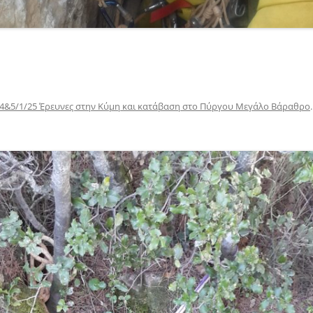
4&5/1/25 Έρευνες στην Κύμη και κατάβαση στο Πύργου Μεγάλο Βάραθρο
.