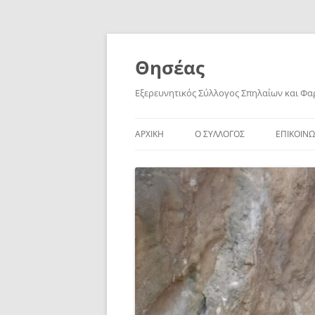
Skip
to
content
Θησέας
Εξερευνητικός Σύλλογος Σπηλαίων και Φ
ΑΡΧΙΚΗ
Ο ΣΥΛΛΟΓΟΣ
ΕΠΙΚΟΙΝΩ