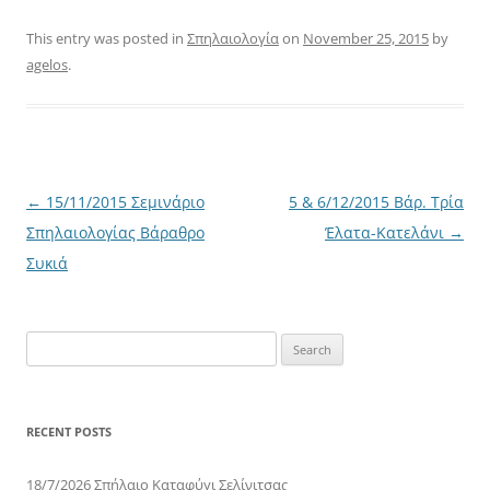
This entry was posted in
Σπηλαιολογία
on
November 25, 2015
by
agelos
.
Post
←
15/11/2015 Σεμινάριο
5 & 6/12/2015 Βάρ. Τρία
navigation
Σπηλαιολογίας Βάραθρο
Έλατα-Κατελάνι
→
Συκιά
Search
for:
RECENT POSTS
18/7/2026 Σπήλαιο Καταφύγι Σελίνιτσας