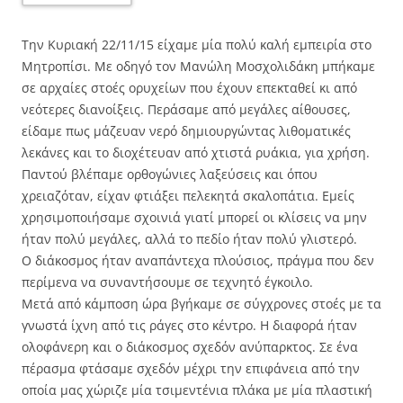
Την Κυριακή 22/11/15 είχαμε μία πολύ καλή εμπειρία στο
Μητροπίσι. Με οδηγό τον Μανώλη Μοσχολιδάκη μπήκαμε
σε αρχαίες στοές ορυχείων που έχουν επεκταθεί κι από
νεότερες διανοίξεις. Περάσαμε από μεγάλες αίθουσες,
είδαμε πως μάζευαν νερό δημιουργώντας λιθοματικές
λεκάνες και το διοχέτευαν από χτιστά ρυάκια, για χρήση.
Παντού βλέπαμε ορθογώνιες λαξεύσεις και όπου
χρειαζόταν, είχαν φτιάξει πελεκητά σκαλοπάτια. Εμείς
χρησιμοποιήσαμε σχοινιά γιατί μπορεί οι κλίσεις να μην
ήταν πολύ μεγάλες, αλλά το πεδίο ήταν πολύ γλιστερό.
Ο διάκοσμος ήταν αναπάντεχα πλούσιος, πράγμα που δεν
περίμενα να συναντήσουμε σε τεχνητό έγκοιλο.
Μετά από κάμποση ώρα βγήκαμε σε σύγχρονες στοές με τα
γνωστά ίχνη από τις ράγες στο κέντρο. Η διαφορά ήταν
ολοφάνερη και ο διάκοσμος σχεδόν ανύπαρκτος. Σε ένα
πέρασμα φτάσαμε σχεδόν μέχρι την επιφάνεια από την
οποία μας χώριζε μία τσιμεντένια πλάκα με μία πλαστική