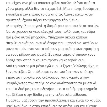
του είχαν αναφέρει κάποιοι φίλοι σπηλαιολόγοι από τα
γύρω μέρη, αλλά δεν το είχαμε δεί. Μια επίσης δυσάρεστη
έκπληξη ήταν επίσης το ότι από τις λίμνες κάτω-κάτω
αριστερά, έχουν πάρει το “μαργαριτάρι”, έναν
ολοστρόγγυλο αραγονίτη διαμέτρου περίπου 3εκατοστών.
Να τα χαρούν οι νέοι κάτοχοί τους πολύ, μιας και τώρα
πιά μόνο αυτοί μπορούν.. Υπάρχουν ακόμα κάποια
“περιθωριακά” ρομαντικά άτομα που μπορεί να κατέβουν
μόνο και μόνο για να τα πάρουν μια ακόμα φωτογραφία ή
να τους ρίξουν μιά ματιά. Συγχαρητήρια σ’ όποιον τους
έδειξε την σπηλιά και τον τρόπο να κατεβαίνουν.
Από τη συντροφιά μόνο εγώ κι ο Γ.Εξηνταβελώνης είχαμε
ξανακατέβει. Οι υπόλοιποι εντυπωσιάστηκαν από την
τεράστια ποικιλία του διάκοσμου και σκορπίστηκαν
θαυμάζοντας τον περίγυρο ανακαλύπτοντας τα μυστικά
του. Οι δυό μας τους οδηγήσαμε στα πιό όμορφα σημεία
και βέβαια στην δίοδο για την τελευταία αίθουσα.
Ήμασταν μαζί όταν την προσπελάσαμε και είναι το καμάρι
μας! Ανεβήκαμε στην επιφάνεια το απόγευμα και είχαμε