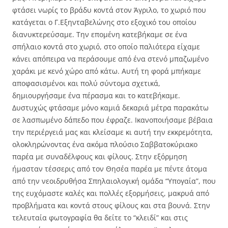
φτάσει νωρίς το βράδυ κοντά στον Άγριλο, το χωριό που
κατάγεται ο Γ.Εξηνταβελώνης στο εξοχικό του οποίου
διανυκτερεύσαμε. Την επομένη κατεβήκαμε σε ένα
σπήλαιο κοντά στο χωριό, στο οποίο παλιότερα είχαμε
κάνει απόπειρα να περάσουμε από ένα στενό μπαζωμένο
χαράκι με κενό χώρο από κάτω. Αυτή τη φορά μπήκαμε
αποφασισμένοι και πολύ σύντομα σχετικά,
δημιουργήσαμε ένα πέρασμα και το κατεβήκαμε.
Δυστυχώς φτάσαμε μόνο καμιά δεκαριά μέτρα παρακάτω
σε λασπωμένο δάπεδο που έφραζε. Ικανοποιήσαμε βέβαια
την περιέργειά μας και κλείσαμε κι αυτή την εκκρεμότητα,
ολοκληρώνοντας ένα ακόμα πλούσιο Σαββατοκύριακο
παρέα με συναδέλφους και φίλους. Στην εξόρμηση
ήμασταν τέσσερις από τον Θησέα παρέα με πέντε άτομα
από την νεοιδρυθήσα Σπηλαιολογική ομάδα “Υπογαία”, που
της ευχόμαστε καλές και πολλές εξορμήσεις, μακρυά από
προβλήματα και κοντά στους φίλους και στα βουνά. Στην
τελευταία φωτογραφία θα δείτε το “κλειδί” και στις