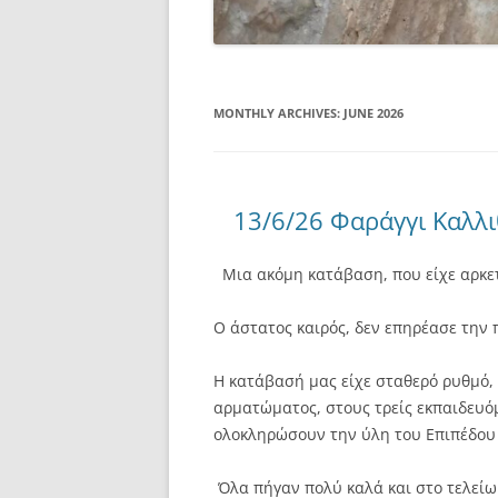
MONTHLY ARCHIVES:
JUNE 2026
13/6/26 Φαράγγι Καλλι
Μια ακόμη κατάβαση, που είχε αρκετ
Ο άστατος καιρός, δεν επηρέασε την 
Η κατάβασή μας είχε σταθερό ρυθμό, 
αρματώματος, στους τρείς εκπαιδευό
ολοκληρώσουν την ύλη του Επιπέδου
Όλα πήγαν πολύ καλά και στο τελείωμ