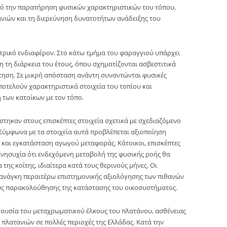
οπό την παρατήρηση φυσικών χαρακτηριστικών του τόπου,
νιών και τη διερεύνηση δυνατοτήτων ανάδειξης του
ατρικό ενδιαφέρον. Στο κάτω τμήμα του φαραγγιού υπάρχει
η τη διάρκεια του έτους, όπου σχηματίζονται ασβεστιτικά
ηση. Σε μικρή απόσταση ανάντη συναντώνται φυσικές
οτελούν χαρακτηριστικά στοιχεία του τοπίου και
η των κατοίκων με τον τόπο.
στηκαν στους επισκέπτες στοιχεία σχετικά με σχεδιαζόμενο
Σύμφωνα με τα στοιχεία αυτά προβλέπεται αξιοποίηση
και εγκατάσταση αγωγού μεταφοράς. Κάτοικοι, επισκέπτες
ανησυχία ότι ενδεχόμενη μεταβολή της φυσικής ροής θα
ης κοίτης, ιδιαίτερα κατά τους θερινούς μήνες. Οι
ανάγκη περαιτέρω επιστημονικής αξιολόγησης των πιθανών
ύς παρακολούθησης της κατάστασης του οικοσυστήματος.
ρουσία του μεταχρωματικού έλκους του πλατάνου, ασθένειας
 πλατανιών σε πολλές περιοχές της Ελλάδας. Κατά την