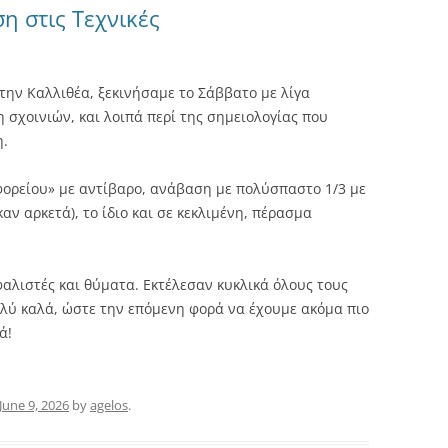
η στις Τεχνικές
την Καλλιθέα, ξεκινήσαμε το Σάββατο με λίγα
η σχοινιών, και λοιπά περί της σημειολογίας που
η.
ορείου» με αντίβαρο, ανάβαση με πολύσπαστο 1/3 με
ν αρκετά), το ίδιο και σε κεκλιμένη, πέρασμα
φαλιστές και θύματα. Εκτέλεσαν κυκλικά όλους τους
ολύ καλά, ώστε την επόμενη φορά να έχουμε ακόμα πιο
ά!
June 9, 2026
by
agelos
.