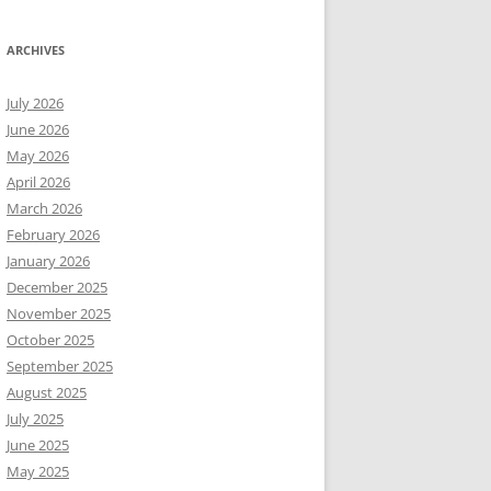
ARCHIVES
July 2026
June 2026
May 2026
April 2026
March 2026
February 2026
January 2026
December 2025
November 2025
October 2025
September 2025
August 2025
July 2025
June 2025
May 2025