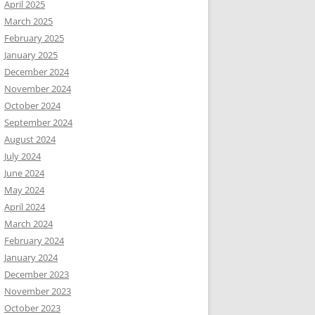
April 2025
March 2025
February 2025
January 2025
December 2024
November 2024
October 2024
September 2024
August 2024
July 2024
June 2024
May 2024
April 2024
March 2024
February 2024
January 2024
December 2023
November 2023
October 2023