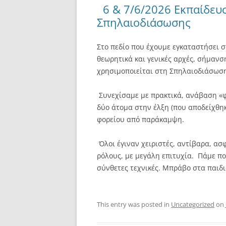
6 & 7/6/2026 Εκπαίδευσ
Σπηλαιοδιάσωσης
Στο πεδίο που έχουμε εγκαταστήσει σ
θεωρητικά και γενικές αρχές, σήμανσ
χρησιμοποιείται στη Σπηλαιοδιάσωσ
Συνεχίσαμε με πρακτικά, ανάβαση «φ
δύο άτομα στην έλξη (που αποδείχθηκα
φορείου από παράκαμψη.
Όλοι έγιναν χειριστές, αντίβαρα, ασ
ρόλους, με μεγάλη επιτυχία. Πάμε π
σύνθετες τεχνικές. Μπράβο στα παιδι
This entry was posted in
Uncategorized
on