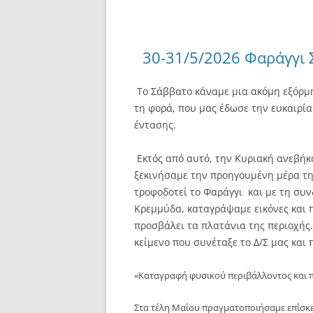
30-31/5/2026 Φαράγγι 
Το Σάββατο κάναμε μια ακόμη εξόρμη
τη φορά, που μας έδωσε την ευκαιρία
έντασης.
Εκτός από αυτό, την Κυριακή ανεβήκ
ξεκινήσαμε την προηγουμένη μέρα τ
τροφοδοτεί το Φαράγγι και με τη συ
Κρεμμύδα, καταγράψαμε εικόνες και 
προσβάλει τα πλατάνια της περιοχής
κείμενο που συνέταξε το Δ/Σ μας και 
«Καταγραφή φυσικού περιβάλλοντος και 
Στα τέλη Μαΐου πραγματοποιήσαμε επίσκε