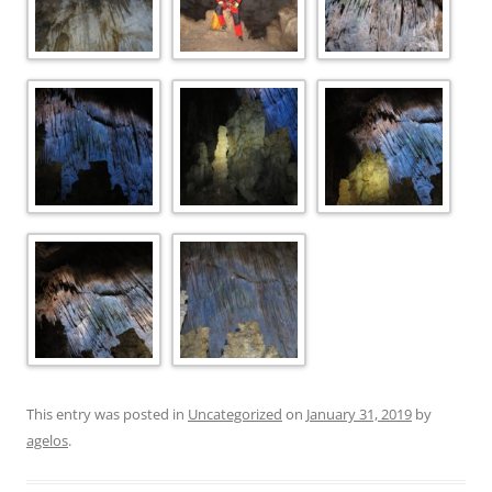
This entry was posted in
Uncategorized
on
January 31, 2019
by
agelos
.