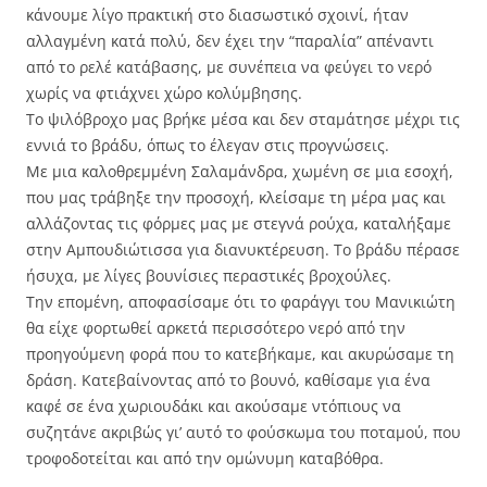
κάνουμε λίγο πρακτική στο διασωστικό σχοινί, ήταν
αλλαγμένη κατά πολύ, δεν έχει την “παραλία” απέναντι
από το ρελέ κατάβασης, με συνέπεια να φεύγει το νερό
χωρίς να φτιάχνει χώρο κολύμβησης.
Το ψιλόβροχο μας βρήκε μέσα και δεν σταμάτησε μέχρι τις
εννιά το βράδυ, όπως το έλεγαν στις προγνώσεις.
Με μια καλοθρεμμένη Σαλαμάνδρα, χωμένη σε μια εσοχή,
που μας τράβηξε την προσοχή, κλείσαμε τη μέρα μας και
αλλάζοντας τις φόρμες μας με στεγνά ρούχα, καταλήξαμε
στην Αμπουδιώτισσα για διανυκτέρευση. Το βράδυ πέρασε
ήσυχα, με λίγες βουνίσιες περαστικές βροχούλες.
Την επομένη, αποφασίσαμε ότι το φαράγγι του Μανικιώτη
θα είχε φορτωθεί αρκετά περισσότερο νερό από την
προηγούμενη φορά που το κατεβήκαμε, και ακυρώσαμε τη
δράση. Κατεβαίνοντας από το βουνό, καθίσαμε για ένα
καφέ σε ένα χωριουδάκι και ακούσαμε ντόπιους να
συζητάνε ακριβώς γι’ αυτό το φούσκωμα του ποταμού, που
τροφοδοτείται και από την ομώνυμη καταβόθρα.