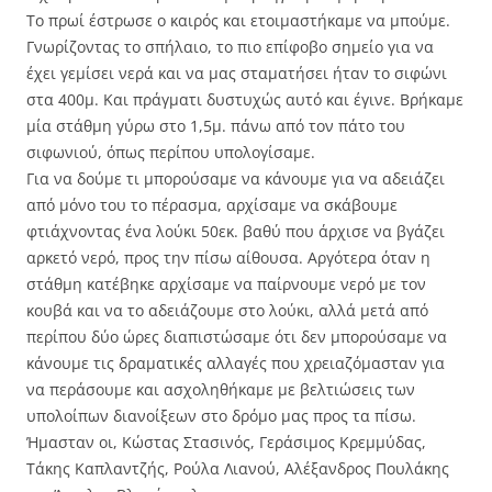
Το πρωί έστρωσε ο καιρός και ετοιμαστήκαμε να μπούμε.
Γνωρίζοντας το σπήλαιο, το πιο επίφοβο σημείο για να
έχει γεμίσει νερά και να μας σταματήσει ήταν το σιφώνι
στα 400μ. Και πράγματι δυστυχώς αυτό και έγινε. Βρήκαμε
μία στάθμη γύρω στο 1,5μ. πάνω από τον πάτο του
σιφωνιού, όπως περίπου υπολογίσαμε.
Για να δούμε τι μπορούσαμε να κάνουμε για να αδειάζει
από μόνο του το πέρασμα, αρχίσαμε να σκάβουμε
φτιάχνοντας ένα λούκι 50εκ. βαθύ που άρχισε να βγάζει
αρκετό νερό, προς την πίσω αίθουσα. Αργότερα όταν η
στάθμη κατέβηκε αρχίσαμε να παίρνουμε νερό με τον
κουβά και να το αδειάζουμε στο λούκι, αλλά μετά από
περίπου δύο ώρες διαπιστώσαμε ότι δεν μπορούσαμε να
κάνουμε τις δραματικές αλλαγές που χρειαζόμασταν για
να περάσουμε και ασχοληθήκαμε με βελτιώσεις των
υπολοίπων διανοίξεων στο δρόμο μας προς τα πίσω.
Ήμασταν οι, Κώστας Στασινός, Γεράσιμος Κρεμμύδας,
Τάκης Καπλαντζής, Ρούλα Λιανού, Αλέξανδρος Πουλάκης