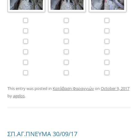
This entry was posted in
Κατάβαση Φαραγγιών
on
October 9, 2017
by
agelos
.
ΣΠ.ΑΓ.ΠΝΕΥΜΑ 30/09/17