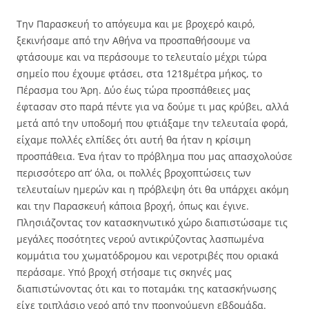
Την Παρασκευή το απόγευμα και με βροχερό καιρό,
ξεκινήσαμε από την Αθήνα να προσπαθήσουμε να
φτάσουμε και να περάσουμε το τελευταίο μέχρι τώρα
σημείο που έχουμε φτάσει, στα 1218μέτρα μήκος, το
Πέρασμα του Άρη. Δύο έως τώρα προσπάθειες μας
έφτασαν στο παρά πέντε για να δούμε τι μας κρύβει, αλλά
μετά από την υποδομή που φτιάξαμε την τελευταία φορά,
είχαμε πολλές ελπίδες ότι αυτή θα ήταν η κρίσιμη
προσπάθεια. Ένα ήταν το πρόβλημα που μας απασχολούσε
περισσότερο απ’ όλα, οι πολλές βροχοπτώσεις των
τελευταίων ημερών και η πρόβλεψη ότι θα υπάρχει ακόμη
και την Παρασκευή κάποια βροχή, όπως και έγινε.
Πλησιάζοντας τον κατασκηνωτικό χώρο διαπιστώσαμε τις
μεγάλες ποσότητες νερού αντικρύζοντας λασπωμένα
κομμάτια του χωματόδρομου και νεροτριβές που οριακά
περάσαμε. Υπό βροχή στήσαμε τις σκηνές μας
διαπιστώνοντας ότι και το ποταμάκι της κατασκήνωσης
είχε τριπλάσιο νερό από την προηγούμενη εβδομάδα.