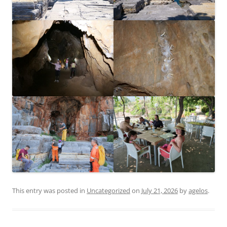
This entry was posted in
Uncategorized
on
July 21, 2026
by
agelos
.