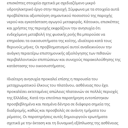
επισκέπτες στοιχεία σχετικά με σχεδιαζόμενο μικρό
υδροηλεκτρικό έργο στην περιοχή. Σύμφωνα με τα στοιχεία αυτά
προβλέπεται αξιοποίηση σημαντικού ποσοστού της παροχής
νερού και εγκατάσταση αγωγού μεταφοράς. Κάτοικοι, επισκέπτες
και χρήστες της περιοχής εκφράζουν την ανησυχία ότι
ενδεχόμενη μεταβολή της φυσικής ροής θα μπορούσε να
επηρεάσει τα οικοσυστήματα της κοίτης, ιδιαίτερα κατά τους
θερινούς μήνες. Οι προβληματισμοί αυτοί αναδεικνύουν την
ανάγκη περαιτέρω επιστημονικής αξιολόγησης των πιθανών
περιβαλλοντικών επιπτώσεων και συνεχούς παρακολούθησης της
κατάστασης του οικοσυστήματος.
Ιδιαίτερη ανησυχία προκαλεί επίσης η παρουσία του
μεταχρωματικού έλκους του πλατάνου, ασθένειας που έχει
προκαλέσει εκτεταμένες απώλειες πλατανιών σε πολλές περιοχές
της Ελλάδας. Κατά την επιτόπια παρατήρηση εντοπίστηκαν
προσβεβλημένα και πεσμένα δέντρα σε διάφορα σημεία της
διαδρομής, καθώς και προσβολές σε ανάντη τμήματα του
ρέματος. Οι παρατηρήσεις αυτές δημιουργούν ερωτήματα
σχετικά με την έκταση και τη δυναμική εξάπλωσης της ασθένειας