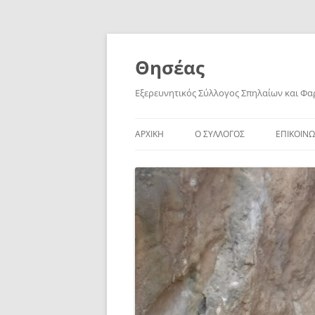
Skip
to
content
Θησέας
Εξερευνητικός Σύλλογος Σπηλαίων και Φ
ΑΡΧΙΚΗ
Ο ΣΥΛΛΟΓΟΣ
ΕΠΙΚΟΙΝΩ