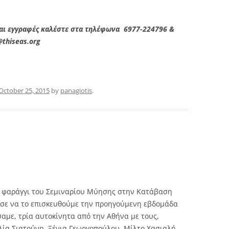
και εγγραφές καλέστε στα τηλέφωνα 6977-224796 &
@thiseas.org
October 25, 2015
by
panagiotis
.
ς
ικό φαράγγι του Σεμιναρίου Μύησης στην Κατάβαση
ισε να το επισκευθούμε την προηγούμενη εβδομάδα
σαμε, τρία αυτοκίνητα από την Αθήνα με τους,
λία Σιατούνη, Ξένια Γεωργοπούλου, Μίλτο Χασιαλή,