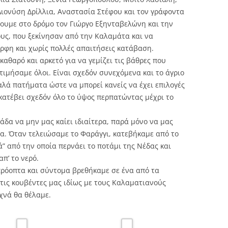
ιονύση Δρίλλια, Αναστασία Στέφου και τον γράφοντα
ουμε στο δρόμο τον Γιώργο Εξηνταβελώνη και την
υς, που ξεκίνησαν από την Καλαμάτα και να
ρφη και χωρίς πολλές απαιτήσεις κατάβαση.
αθαρό και αρκετό για να γεμίζει τις βάθρες που
τιμήσαμε όλοι. Είναι σχεδόν συνεχόμενα και το άγριο
αλά πατήματα ώστε να μπορεί κανείς να έχει επιλογές
 κατέβει σχεδόν όλο το ύψος περπατώντας μέχρι το
κάδα να μην μας καίει ιδιαίτερα, παρά μόνο να μας
α. Όταν τελειώσαμε το Φαράγγι, κατεβήκαμε από το
ά” από την οποία περνάει το ποτάμι της Νέδας και
π’ το νερό.
ρόοπτα και σύντομα βρεθήκαμε σε ένα από τα
τις κουβέντες μας ιδίως με τους Καλαματιανούς
χνά θα θέλαμε.