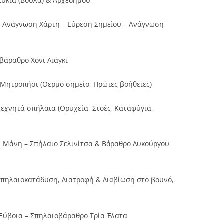
Συκιά (Βούλα) & Αρχεδήμου
– Ανάγνωση Χάρτη – Εύρεση Σημείου – Ανάγνωση
βάραθρο Χόνι Λιάγκι
 Μητροπήσι (Θερμό σημείο, Πρώτες βοήθειες)
Τεχνητά σπήλαια (Ορυχεία, Στοές, Καταφύγια,
τη Μάνη – Σπήλαιο Σελινίτσα & Βάραθρο Λυκούργου
(Σπηλαιοκατάδυση, Διατροφή & Διαβίωση στο βουνό,
ν Εύβοια – Σπηλαιοβάραθρο Τρία Έλατα