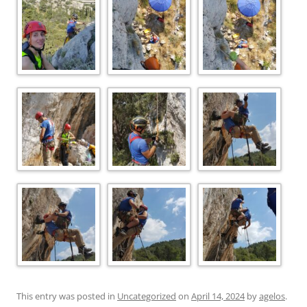
This entry was posted in
Uncategorized
on
April 14, 2024
by
agelos
.