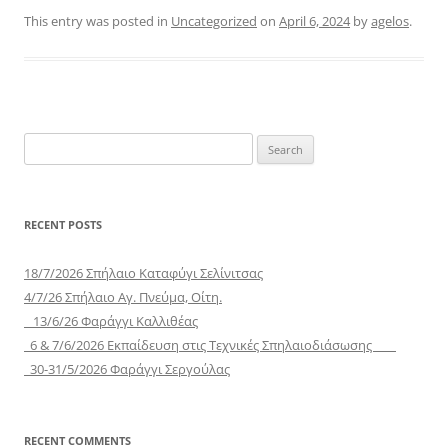
This entry was posted in
Uncategorized
on
April 6, 2024
by
agelos
.
Search
for:
RECENT POSTS
18/7/2026 Σπήλαιο Καταφύγι Σελίνιτσας
4/7/26 Σπήλαιο Αγ. Πνεύμα, Οίτη.
13/6/26 Φαράγγι Καλλιθέας
6 & 7/6/2026 Εκπαίδευση στις Τεχνικές Σπηλαιοδιάσωσης
30-31/5/2026 Φαράγγι Σεργούλας
RECENT COMMENTS