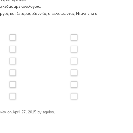
ιασκεδάσαμε αναλόγως.
ργος και Σπύρος Ζαννιάς ο Ξενοφώντας Ντάνης κι ο
ιών
on
April 27, 2015
by
agelos
.