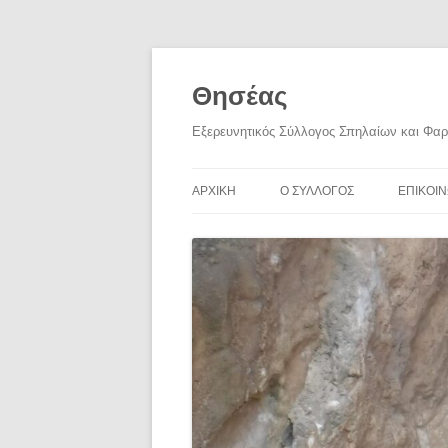
Skip
to
content
Θησέας
Εξερευνητικός Σύλλογος Σπηλαίων και Φα
ΑΡΧΙΚΗ
Ο ΣΥΛΛΟΓΟΣ
ΕΠΙΚΟΙΝ