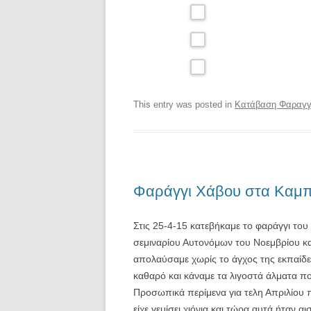
This entry was posted in
Κατάβαση Φαραγγ
Φαράγγι Χάβου στα Καμπ
Στις 25-4-15 κατεβήκαμε το φαράγγι το
σεμιναρίου Αυτονόμων του Νοεμβρίου κα
απολαύσαμε χωρίς τo άγχος της εκπαίδε
καθαρό και κάναμε τα λιγοστά άλματα π
Προσωπικά περίμενα για τελη Απριλίου π
είχε γεμίσει χιόνια και τώρα αυτά ήταν αι