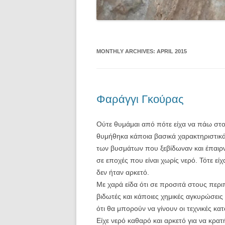
MONTHLY ARCHIVES:
APRIL 2015
Φαράγγι Γκούρας
Ούτε θυμάμαι από πότε είχα να πάω στο 
θυμήθηκα κάποια βασικά χαρακτηριστικ
των βυσμάτων που ξεβίδωναν και έπαιρν
σε εποχές που είναι χωρίς νερό. Τότε εί
δεν ήταν αρκετό.
Με χαρά είδα ότι σε προσιτά στους περι
βιδωτές και κάποιες χημικές αγκυρώσει
ότι θα μπορούν να γίνουν οι τεχνικές κα
Είχε νερό καθαρό και αρκετό για να κρατ