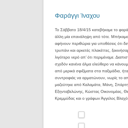
Φαράγγι Ίναχου
Το Σάββατο 18/4/15 κατεβήκαμε το φαράγγ
άλλη μία επανάληψη από τότε. Μπήκαμε έτ
αφήνουν περιθώρια για υποθέσεις ότι δ
τρυπάνι και αρκετές πλακέττες, ξεκινή
λιγότερο νερό απ’ ότι περιμέναμε. Διαπι
σχεδόν κανένα άλμα ελεύθερο να κάνουμε
από μερικά σφιξίματα στα παξιμάδια, ήτα
συντροφιάς να αρματώνουν, νωρίς το α
μαζεύτηκε από Καλαμάτα, Μάνη, Σπάρτη 
Εξηνταβελώνης, Κώστας Οικονομέας, Θ
Κρεμμύδας και ο γράφων Άγγελος Βλαχ