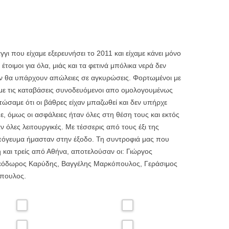
ι που είχαμε εξερευνήσει το 2011 και είχαμε κάνει μόνο
οιμοι για όλα, μιάς και τα φετινά μπόλικα νερά δεν
εν θα υπάρχουν απώλειες σε αγκυρώσεις. Φορτωμένοι με
σαμε τις καταβάσεις συνοδευόμενοι απο ομολογουμένως
στώσαμε ότι οι βάθρες είχαν μπαζωθεί και δεν υπήρχε
, όμως οι ασφάλειες ήταν όλες στη θέση τους και εκτός
ν όλες λειτουργικές. Με τέσσερις από τους έξι της
πόγευμα ήμασταν στην έξοδο. Τη συντροφιά μας που
και τρείς από Αθήνα, αποτελούσαν οι: Γιώργος
εόδωρος Καρύδης, Βαγγέλης Μαρκόπουλος, Γεράσιμος
όπουλος.