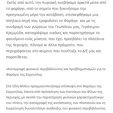
Εκτός από αυτό, την Κυριακή ανεβήκαμε αρκετά μέσα από
το φαράγγι, από το σημείο που ξεκινήσαμε την
προηγουμένη μέρα την κατάβαση, επισκεφθήκαμε μια
σπηλαιο-πηγή που τροφοδοτεί το Φαράγγι και με τη
συνδρομή των γνώσεων του Γεωπόνου μας, Γεράσιμου
Κρεμμύδα, καταγράψαμε εικόνες και παρατηρήσαμε το
φαινόμενο ενός μύκητα, που έχει προσβάλει τα πλατάνια
της περιοχής. Κάναμε κι άλλα πράγματα, που
περιγράφονται στο κείμενο που συνέταξε το Δ/Σ μας και
παρατίθεται:
«Καταγραφή φυσικού περιβάλλοντος και προβληματισμών για το
Φαράγγι της Σεργούλας
Στα τέλη Μαΐου πραγματοποιήσαμε επίσκεψη στο Φαράγγι της
Σεργούλας, έπειτα από πρόσκληση των Κατοίκων και Φίλων της
περιοχής, με σκοπό την παρατήρηση φυσικών χαρακτηριστικών
του τόπου, την καταγραφή της κατάστασης των πλατανιών και τη
διερεύνηση δυνατοτήτων ανάδειξης του φυσικού περιβάλλοντος.