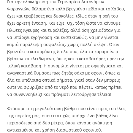
Για την ολοκλήρωση του Σεμιναρίου Αυτονόμων
Φαραγγιών, θέλαμε ένα καλό βρεγμένο πεδίο και το Χάβου,
έχει και τραβέρσες και δυσκολίες, ιδίως όταν η ροή του
έχει αρκετή ένταση. Και είχε. Όχι τόση ώστε να κάνουμε
Πλωτές Άγκυρες και τυρολέζες, αλλά όση χρειαζόταν για
να υπάρχει εγρήγορση και ενστικτωδώς, να μην γίνεται
καμιά παράλειψη ασφαλείας, χωρίς πολλή σκέψη. Όταν
βροντάει ο καταρράκτης δίπλα σου, όλα τα καραμπίνερ
βρίσκονται κλειδωμένα, όπως και ο καταβατήρας πριν την
τελική κατάβαση. Η συνομιλία γίνεται με σφυρίγματα και
αναγκαστικά θυμάσαι πως ζητάς σάκο με σχοινί όπως κι
όλα τα υπόλοιπα οπτικά σήματα, γιατί όταν δεν μπορείς
ούτε να σφυρίξεις από το νερό που πέφτει, κάπως πρέπει
να συνεννοηθείς! Και πράγματι λειτούργησε τέλεια!
Φτάσαμε στη μεγαλούτσικη βάθρα που είναι προς το τέλος
της πορείας μας, όπου ευτυχώς υπήρχε ένα βάθος λίγο
περισσότερο από δύο μέτρα, όπου κάναμε ανάκτηση
αντικειμένου και χρήση διασωστικού σχοινιού.