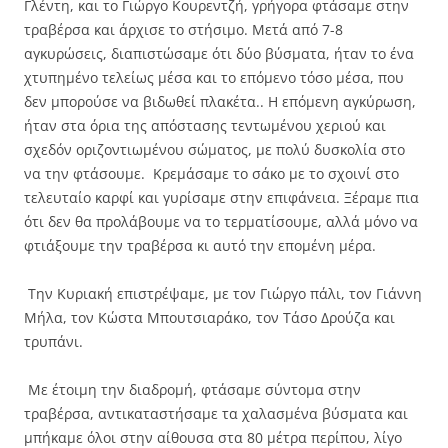
Γλέντη, και το Γιώργο Κουρεντζή, γρήγορα φτάσαμε στην
τραβέρσα και άρχισε το στήσιμο. Μετά από 7-8
αγκυρώσεις, διαπιστώσαμε ότι δύο βύσματα, ήταν το ένα
χτυπημένο τελείως μέσα και το επόμενο τόσο μέσα, που
δεν μπορούσε να βιδωθεί πλακέτα.. Η επόμενη αγκύρωση,
ήταν στα όρια της απόστασης τεντωμένου χεριού και
σχεδόν οριζοντιωμένου σώματος, με πολύ δυσκολία στο
να την φτάσουμε. Κρεμάσαμε το σάκο με το σχοινί στο
τελευταίο καρφί και γυρίσαμε στην επιφάνεια. Ξέραμε πια
ότι δεν θα προλάβουμε να το τερματίσουμε, αλλά μόνο να
φτιάξουμε την τραβέρσα κι αυτό την επομένη μέρα.
Την Κυριακή επιστρέψαμε, με τον Γιώργο πάλι, τον Γιάννη
Μήλα, τον Κώστα Μπουτσιαράκο, τον Τάσο Δρούζα και
τρυπάνι.
Με έτοιμη την διαδρομή, φτάσαμε σύντομα στην
τραβέρσα, αντικαταστήσαμε τα χαλασμένα βύσματα και
μπήκαμε όλοι στην αίθουσα στα 80 μέτρα περίπου, λίγο