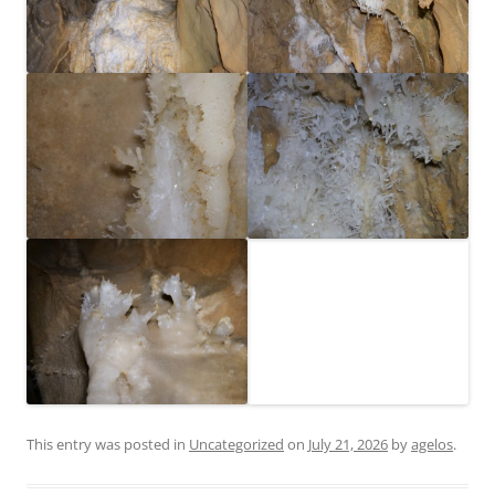
This entry was posted in
Uncategorized
on
July 21, 2026
by
agelos
.