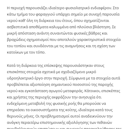
Η περιοχή παρουσιάζει ιδιαίτερο φυσιολατρικό ενδιαφέρον. Στο
κάτω τμήμα του φαραγγιού υπάρχει σημείο με συνεχή παρουσία
νερού καθ’ όλη τη διάρκεια του έτους, όπου σχηματίζονται
ασβεστιτικά αποθέματα καλυμμένα από πλούσια βλάστηση. Σε
μικρή απόσταση ανάντη συναντώνται φυσικές βάθρες και
βραχώδεις σχηματισμοί που αποτελούν χαρακτηριστικά στοιχεία
του τοπίου και συνδέονται με τις αναμνήσεις και τη σχέση των
κατοίκων με τον τόπο.
Κατά τη διάρκεια της επίσκεψης παρουσιάστηκαν στους
επισκέπτες στοιχεία σχετικά με σχεδιαζόμενο μικρό
υδροηλεκτρικό έργο στην περιοχή. Σύμφωνα με τα στοιχεία αυτά
προβλέπεται αξιοποίηση σημαντικού ποσοστού της παροχής
νερού και εγκατάσταση αγωγού μεταφοράς. Κάτοικοι, επισκέπτες
και χρήστες της περιοχής εκφράζουν την ανησυχία ότι
ενδεχόμενη μεταβολή της φυσικής ροής θα μπορούσε να
επηρεάσει τα οικοσυστήματα της κοίτης, ιδιαίτερα κατά τους
θερινούς μήνες. Οι προβληματισμοί αυτοί αναδεικνύουν την
ανάγκη περαιτέρω επιστημονικής αξιολόγησης των πιθανών
περιβαλλοντικών επιπτώσεων και συνεχούς παρακολούθησης της