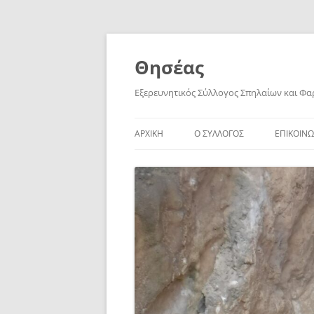
Skip
to
content
Θησέας
Εξερευνητικός Σύλλογος Σπηλαίων και Φ
ΑΡΧΙΚΗ
Ο ΣΥΛΛΟΓΟΣ
ΕΠΙΚΟΙΝΩ