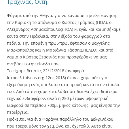
Τραχίνας, Οίτη.
Φύγαμε από την Αθήνα, για να κάνουμε την εξερεύνηση,
την Κυριακή το απόγευμα ο Κώστας Τράμπας (ΠΟΑ), ο
Αλέξανδρος Ασημακόπουλος(ΠΟΑ) κι εγώ, και κοιμηθήκαμε
κοντά στην Ηράκλεια, στην έξοδο του φαραγγιού στα
πεδινά. Την επομένη πρωί-πρωί έφτασαν ο Βαγγέλης
Μαρκόπουλος και η Μαριάννα Τάσση(ΣΠΕΛΕΟ) και από
Λαμία ο Κώστας Στασινός που προσφέρθηκε να μας
ανεβάσει στην είσοδο πάνω.
Το είχαμε δει στις 22/12/2018 (αναφορά
Ιστοσελ.thiseas.org 12ος 2018) όταν είχαμε πάει για
εξερεύνηση ενός σπηλαίου στα πρανή κοντά στην είσοδό
του. Από τότε είχαμε καταλάβει ότι δεν θα έχει ιδιαίτερο
τεχνικό ενδιαφέρον, αλλά η 250 μέτρων υψομετρική
διαφορά σε περίπου 700μ. μήκος κάτοψης, μας κίνησε την
περιέργεια.
Πρόκειται για ένα Φαράγγι παράλληλο του Δελφινάκου,
που τρέχει μόνο τον χειμώνα και όχι πολύ. Αυτό είναι