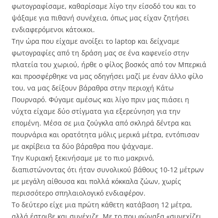
φωτογραφίσαμε, καθαρίσαμε λίγο την είσοδό του και το
ψάξαμε για πιθανή συνέχεια, όπως μας είχαν ζητήσει
ενδιαφερόμενοι κάτοικοι.
Την ώρα που είχαμε ανοίξει το laptop και δείχναμε
φωτογραφίες από τη δράση μας σε ένα καφενείο στην
πλατεία του χωριού, ήρθε ο φίλος βοσκός από τον Μπερκιά
και προσφέρθηκε να μας οδηγήσει μαζί με έναν άλλο φίλο
του, να μας δείξουν βάραθρα στην περιοχή Κάτω
Πουρναρό. Φύγαμε αμέσως και λίγο πριν μας πιάσει η
νύχτα είχαμε δύο στίγματα για εξερεύνηση για την
επομένη. Μέσα σε μια ζούγκλα από σκληρά δέντρα και
πουρνάρια και ορατότητα μόλις μερικά μέτρα, εντόπισαν
με ακρίβεια τα δύο βάραθρα που ψάχναμε.
Την Κυριακή ξεκινήσαμε με το πιο μακρινό,
διαπιστώνοντας ότι ήταν συνολικού βάθους 10-12 μέτρων
με μεγάλη αίθουσα και πολλά κόκκαλα ζώων, χωρίς
περισσότερο σπηλαιολογικό ενδιαφέρον.
Το δεύτερο είχε μια πρώτη κάθετη κατάβαση 12 μέτρα,
αλλά έστριβε και συνέχιζε. Με το που φώναξα «συνεχίζει,