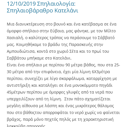
12/10/2019 Σπηλαιολογία:
Σπηλαιοβάραθρο Κατελάνι
Μια διανυκτέρευση στο βουνό και ένα κατέβασμα σε ένα
όμορφο σπήλαιο στην Εύβοια, μας φάνηκε, με τον Μίλτο
Χασιαλή, ο καλύτερος τρόπος να περάσουμε το Σάββατό
μας. Κοιμηθήκαμε το βράδυ της Παρασκευής στην
Αμπουδιώτισα, κοντά στo χωριό Σέτα και το πρωί του
Σαββάτου μπήκαμε στο Κατελάνι.
Είναι ένα σπήλαιο με περίπου 90 μέτρα βάθος, που στα 25-
30 μέτρα από την επιφάνεια, έχει μία λίμνη 6Χ3μέτρα
περίπου, συνεχίζει με λίγο σκαρφάλωμα, καταρρίχηση με
αντιστήριξη και καταλήγει σε ένα μονοκόμματο πηγάδι
45μέτρων περίπου με όμορφες γλυφές από τα νερά που
υπερχειλίζουν από τη λίμνη. Στον πάτο σχηματίζεται
μεγάλη αίθουσα με λάσπη και ένας μικρότερος θάλαμος
που στο βάθοςτου απορροφάται το νερό χωρίς να φαίνεται
βράχος, παρά μόνο πηχτός πηλός με τη χαρακτηριστική
λακκούβα απορροής.