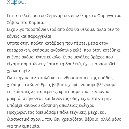
Χάβου.
Για το τελείωμα του Σεμιναρίου, επιλέξαμε το Φαράγγι του
Χάβου στα Καμπιά.
Είχε λίγο παραπάνω νερό από όσο θα θέλαμε, αλλά δεν το
κάνεις και παραγγελία!
Οπότε στην πρώτη κατάβαση που πέφτει μέσα στον
καταρράκτη, στήσαμε ανθρώπινο ρελέ, πού όταν κατέβηκε
κι ένας ακόμα, έγινε εύκολο. Ένας μεγάλος βράχος που
είχαμε αρματώσει γι’ αυτή τη δουλειά, έχει παρασυρθεί
χρόνια πρίν.
Όλα πήγαν πολύ καλά και ο ενθουσιασμός της ομάδας
χτύπησε ταβάνι! Εμείς βέβαια, χωρίς να παραβλέψουμε
τις κρίσιμες λεπτομέρειες, κρατήσαμε τους κινδύνους
μακριά, στήνοντας και δίνοντας οδηγίες, ώστε να μην
υπάρξει καθόλου αίσθηση απώλειας ελέγχου.
Προχωρώντας δοκιμάσαμε πάλι τεχνικές, μέχρι και
διασωστικό σχοινί, που δεν χρειαζόταν βέβαια, αλλά μόνο
για την εμπειρία.