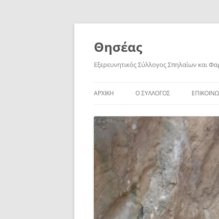
Skip
to
content
Θησέας
Εξερευνητικός Σύλλογος Σπηλαίων και Φ
ΑΡΧΙΚΗ
Ο ΣΥΛΛΟΓΟΣ
ΕΠΙΚΟΙΝΩ