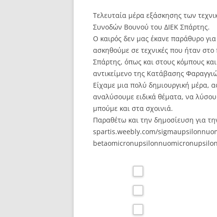
Τελευταία μέρα εξάσκησης των τεχνι
Συνοδών Βουνού του ΔΙΕΚ Σπάρτης.
Ο καιρός δεν μας έκανε παράθυρο για
ασκηθούμε σε τεχνικές που ήταν στο
Σπάρτης, όπως και στους κόμπους κα
αντικείμενο της Κατάβασης Φαραγγιώ
Είχαμε μια πολύ δημιουργική μέρα, α
αναλύσουμε ειδικά θέματα, να λύσου
μπούμε και στα σχοινιά.
Παραθέτω και την δημοσίευση για την
spartis.weebly.com/sigmaupsilonnuo
betaomicronupsilonnuomicronupsilon