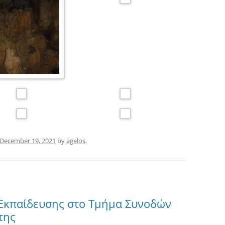
December 19, 2021
by
agelos
.
 Εκπαίδευσης στο Τμήμα Συνοδών
της