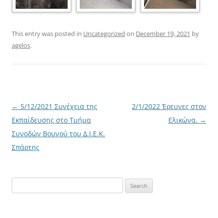
This entry was posted in
Uncategorized
on
December 19, 2021
by
agelos
.
Post
←
5/12/2021 Συνέχεια της
2/1/2022 Έρευνες στον
navigation
Εκπαίδευσης στο Τμήμα
Ελικώνα.
→
Συνοδών Βουνού του Δ.Ι.Ε.Κ.
Σπάρτης
Search
for: