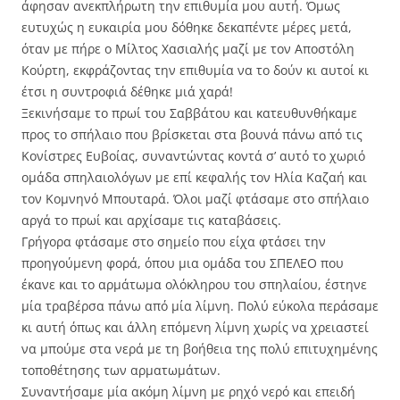
άφησαν ανεκπλήρωτη την επιθυμία μου αυτή. Όμως
ευτυχώς η ευκαιρία μου δόθηκε δεκαπέντε μέρες μετά,
όταν με πήρε ο Μίλτος Χασιαλής μαζί με τον Αποστόλη
Κούρτη, εκφράζοντας την επιθυμία να το δούν κι αυτοί κι
έτσι η συντροφιά δέθηκε μιά χαρά!
Ξεκινήσαμε το πρωί του Σαββάτου και κατευθυνθήκαμε
προς το σπήλαιο που βρίσκεται στα βουνά πάνω από τις
Κονίστρες Ευβοίας, συναντώντας κοντά σ’ αυτό το χωριό
ομάδα σπηλαιολόγων με επί κεφαλής τον Ηλία Καζαή και
τον Κομνηνό Μπουταρά. Όλοι μαζί φτάσαμε στο σπήλαιο
αργά το πρωί και αρχίσαμε τις καταβάσεις.
Γρήγορα φτάσαμε στο σημείο που είχα φτάσει την
προηγούμενη φορά, όπου μια ομάδα του ΣΠΕΛΕΟ που
έκανε και το αρμάτωμα ολόκληρου του σπηλαίου, έστηνε
μία τραβέρσα πάνω από μία λίμνη. Πολύ εύκολα περάσαμε
κι αυτή όπως και άλλη επόμενη λίμνη χωρίς να χρειαστεί
να μπούμε στα νερά με τη βοήθεια της πολύ επιτυχημένης
τοποθέτησης των αρματωμάτων.
Συναντήσαμε μία ακόμη λίμνη με ρηχό νερό και επειδή