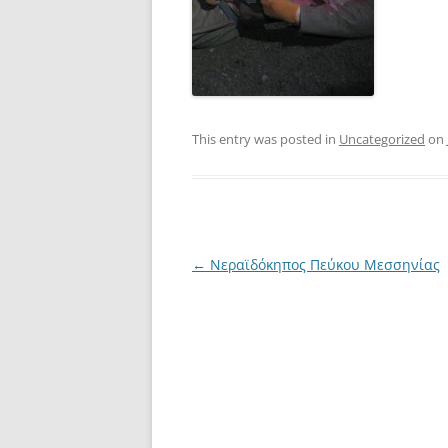
This entry was posted in
Uncategorized
on
Post
←
Νεραϊδόκηπος Πεύκου Μεσσηνίας
navigation