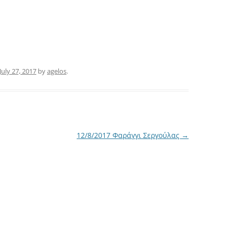
July 27, 2017
by
agelos
.
12/8/2017 Φαράγγι Σεργούλας
→