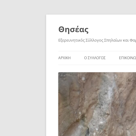
Skip
to
content
Θησέας
Εξερευνητικός Σύλλογος Σπηλαίων και Φ
ΑΡΧΙΚΗ
Ο ΣΥΛΛΟΓΟΣ
ΕΠΙΚΟΙΝΩ